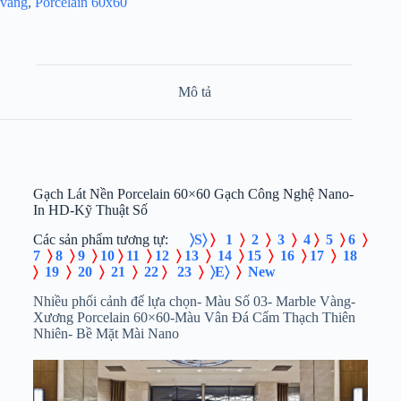
vàng
,
Porcelain 60x60
Mô tả
Gạch Lát Nền Porcelain 60×60 Gạch Công Nghệ Nano-
In HD-Kỹ Thuật Số
Các sản phẩm tương tự:
〉S〉
〉
1
〉
2
〉
3
〉
4
〉
5
〉
6
〉
7
〉
8
〉
9
〉
10
〉
11
〉
12
〉
13
〉
14
〉
15
〉
16
〉
17
〉
18
〉
19
〉
20
〉
21
〉
22
〉
23
〉
〉E〉
〉
New
Nhiều phối cảnh để lựa chọn- Màu Số 03- Marble Vàng-
Xương Porcelain 60×60-
Màu Vân Đá Cẩm Thạch Thiên
Nhiên- Bề Mặt Mài Nano