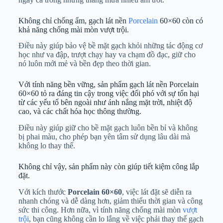
Không chỉ chống ẩm, gạch lát nền
Porcelain
60×60 còn có
khả năng chống mài mòn vượt trội.
Điều này giúp bảo vệ bề mặt gạch khỏi những tác động cơ
học như va đập, trượt chạy hay va chạm đồ đạc, giữ cho
nó luôn mới mẻ và bền đẹp theo thời gian.
Với tính năng bền vững, sản phẩm gạch lát nền Porcelain
60×60 tỏ ra đáng tin cậy trong việc đối phó với sự tổn hại
từ các yếu tố bên ngoài như ánh nắng mặt trời, nhiệt độ
cao, và các chất hóa học thông thường.
Điều này giúp giữ cho bề mặt gạch luôn bền bỉ và không
bị phai màu, cho phép bạn yên tâm sử dụng lâu dài mà
không lo thay thế.
Không chỉ vậy, sản phẩm này còn giúp tiết kiệm công lắp
đặt.
Với kích thước
Porcelain 60×60
, việc lát đặt sẽ diễn ra
nhanh chóng và dễ dàng hơn, giảm thiểu thời gian và công
sức thi công. Hơn nữa, vì tính năng chống mài mòn
vượt
trội
, bạn cũng không cần lo lắng về việc phải thay thế gạch