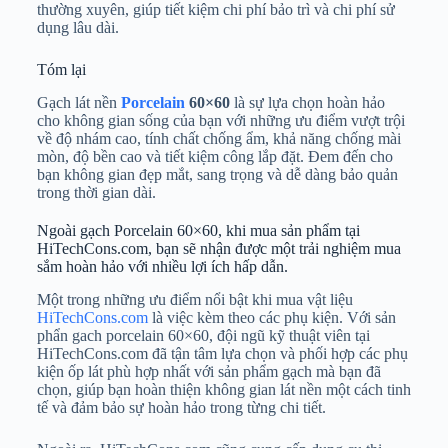
thường xuyên, giúp tiết kiệm chi phí bảo trì và chi phí sử
dụng lâu dài.
Tóm lại
Gạch lát nền
Porcelain
60×60
là sự lựa chọn hoàn hảo
cho không gian sống của bạn với những ưu điểm vượt trội
về độ nhám cao, tính chất chống ẩm, khả năng chống mài
mòn, độ bền cao và tiết kiệm công lắp đặt. Đem đến cho
bạn không gian đẹp mắt, sang trọng và dễ dàng bảo quản
trong thời gian dài.
Ngoài gạch Porcelain 60×60, khi mua sản phẩm tại
HiTechCons.com, bạn sẽ nhận được một trải nghiệm mua
sắm hoàn hảo với nhiều lợi ích hấp dẫn.
Một trong những ưu điểm nổi bật khi mua vật liệu
HiTechCons.com
là việc kèm theo các phụ kiện. Với sản
phẩn gach porcelain 60×60, đội ngũ kỹ thuật viên tại
HiTechCons.com đã tận tâm lựa chọn và phối hợp các phụ
kiện ốp lát phù hợp nhất với sản phẩm gạch mà bạn đã
chọn, giúp bạn hoàn thiện không gian lát nền một cách tinh
tế và đảm bảo sự hoàn hảo trong từng chi tiết.