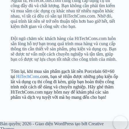
Ngoài ra, HiTechCons.com cũng cung cấp dụng cụ thi
công đầy đủ và chất lượng. Bạn không cần phải tìm kiếm
và mua sắm các dụng cụ khác nhau từ nhiều nguồn khác
nhau, vì tất cả đều có sẵn tại HiTechCons.com. Nhờ đó,
quá trình lát nền sẽ trở nên thuận tiện hơn bao giờ hết, tiết
kiệm thời gian và công sức cho bạn.
Đội ngũ chăm sóc khách hàng của HiTechCons.com luôn
sẵn lòng hỗ trợ bạn trong quá trình mua hàng và cung cấp
thông tin cần thiết về sản phẩm, phụ kiện và dụng cụ. Bạn
sẽ được tư vấn một cách chuyên nghiệp và tận tâm, giúp
bạn có được sự lựa chọn tốt nhất cho công trình của mình.
Tóm lại, khi mua sản phẩm gạch lát nền Porcelain 60×60
tại
HiTechCons
.com, bạn sẽ nhận được những phụ kiện ốp
lát và dụng cụ thi công đi kèm, giúp bạn hoàn thiện công
trình một cách dễ dàng và chuyên nghiệp. Hãy ghé thăm
HiTechCons.com ngay hôm nay để khám phá các sản
phẩm và dịch vụ tuyệt vời mà họ mang đến cho bạn!
Bản quyền; 2026 - Giao diện WordPress tạo bởi
Creative
Themes