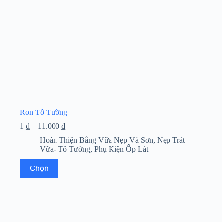
chọn
trên
trang
sản
phẩm
Ron Tô Tường
Khoảng
1
₫
–
11.000
₫
giá:
Hoàn Thiện Bằng Vữa Nẹp Và Sơn
,
Nẹp Trát
từ
Vữa- Tô Tường
,
Phụ Kiện Ốp Lát
1 ₫
đến
Sản
Chọn
11.000 ₫
phẩm
này
có
nhiều
biến
thể.