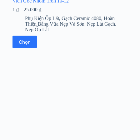
Viền Góc Nhôm Tròn 10-12
Khoảng
1
₫
–
25.000
₫
giá:
Phụ Kiện Ốp Lát
,
Gạch Ceramic 4080
,
Hoàn
từ
Thiện Bằng Vữa Nẹp Và Sơn
,
Nẹp Lát Gạch
,
1 ₫
Nẹp Ốp Lát
đến
25.000 ₫
Sản
Chọn
phẩm
này
có
nhiều
biến
thể.
Các
tùy
chọn
có
thể
được
chọn
trên
trang
sản
phẩm