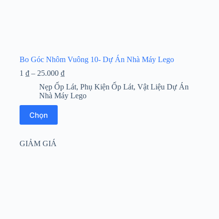
Bo Góc Nhôm Vuông 10- Dự Án Nhà Máy Lego
Khoảng
1
₫
–
25.000
₫
giá:
Nẹp Ốp Lát
,
Phụ Kiện Ốp Lát
,
Vật Liệu Dự Án
từ
Nhà Máy Lego
1 ₫
đến
Sản
Chọn
25.000 ₫
phẩm
này
có
GIẢM GIÁ
nhiều
biến
thể.
Các
tùy
chọn
có
thể
được