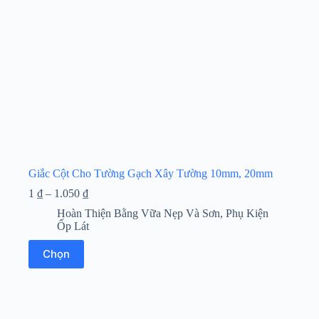
chọn
trên
trang
sản
phẩm
Giắc Cột Cho Tường Gạch Xây Tường 10mm, 20mm
Khoảng
1
₫
–
1.050
₫
giá:
Hoàn Thiện Bằng Vữa Nẹp Và Sơn
,
Phụ Kiện
từ
Ốp Lát
1 ₫
đến
Sản
Chọn
1.050 ₫
phẩm
này
có
nhiều
biến