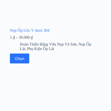
Nẹp Ốp Góc V Inox 304
Khoảng
1
₫
–
30.000
₫
giá:
Hoàn Thiện Bằng Vữa Nẹp Và Sơn
,
Nẹp Ốp
từ
Lát
,
Phụ Kiện Ốp Lát
1 ₫
đến
Sản
Chọn
30.000 ₫
phẩm
này
có
nhiều
biến
thể.
Các
tùy
chọn
có
thể
được