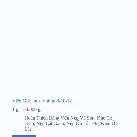
Các
tùy
chọn
có
thể
được
chọn
trên
trang
sản
phẩm
Viền Góc Inox Vuông 8-10-12
Khoảng
1
₫
–
34.000
₫
giá:
Hoàn Thiện Bằng Vữa Nẹp Và Sơn
,
Khe Co
từ
Giãn
,
Nẹp Lát Gạch
,
Nẹp Ốp Lát
,
Phụ Kiện Ốp
1 ₫
Lát
đến
34.000 ₫