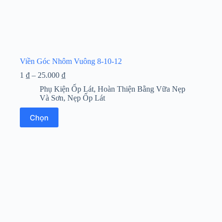
Viền Góc Nhôm Vuông 8-10-12
Khoảng
1
₫
–
25.000
₫
giá:
Phụ Kiện Ốp Lát
,
Hoàn Thiện Bằng Vữa Nẹp
từ
Và Sơn
,
Nẹp Ốp Lát
1 ₫
đến
Sản
Chọn
25.000 ₫
phẩm
này
có
nhiều
biến
thể.
Các
tùy
chọn
có
thể
được