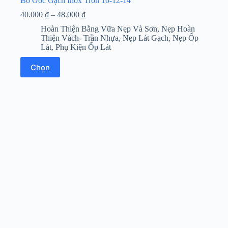
Bo Góc Gạch Inox Tròn 10-12-14
Khoảng
40.000
₫
–
48.000
₫
giá:
Hoàn Thiện Bằng Vữa Nẹp Và Sơn
,
Nẹp Hoàn
từ
Thiện Vách- Trần Nhựa
,
Nẹp Lát Gạch
,
Nẹp Ốp
40.000 ₫
Lát
,
Phụ Kiện Ốp Lát
đến
48.000 ₫
Sản
Chọn
phẩm
này
có
nhiều
biến
thể.
Các
tùy
chọn
có
thể
được
chọn
trên
trang
sản
phẩm