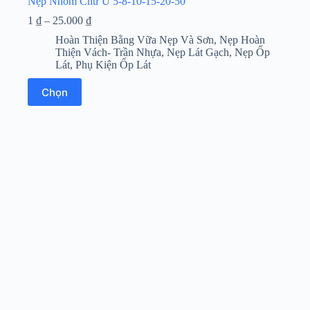
Nẹp Nhôm Chữ U 5-8-10-15-20-50
Khoảng
1
₫
–
25.000
₫
giá:
Hoàn Thiện Bằng Vữa Nẹp Và Sơn
,
Nẹp Hoàn
từ
Thiện Vách- Trần Nhựa
,
Nẹp Lát Gạch
,
Nẹp Ốp
1 ₫
Lát
,
Phụ Kiện Ốp Lát
đến
25.000 ₫
Sản
Chọn
phẩm
này
có
nhiều
biến
thể.
Các
tùy
chọn
có
thể
được
chọn
trên
trang
sản
phẩm