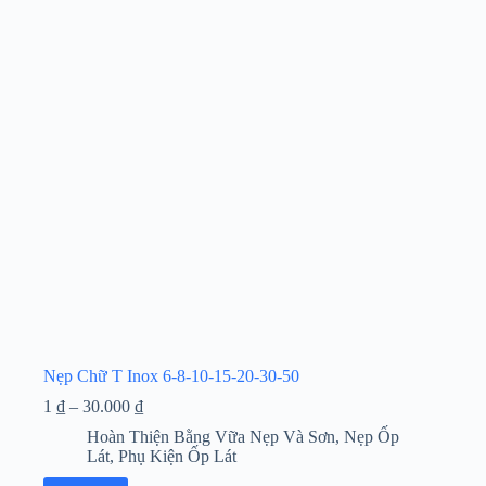
thể.
Các
tùy
chọn
có
thể
được
chọn
trên
trang
sản
phẩm
Nẹp Chữ T Inox 6-8-10-15-20-30-50
Khoảng
1
₫
–
30.000
₫
giá:
Hoàn Thiện Bằng Vữa Nẹp Và Sơn
,
Nẹp Ốp
từ
Lát
,
Phụ Kiện Ốp Lát
1 ₫
đến
Sản