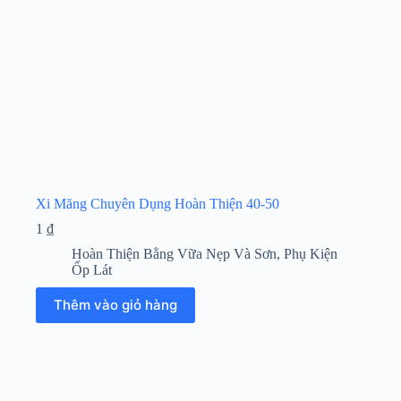
chọn
trên
trang
sản
phẩm
Xi Măng Chuyên Dụng Hoàn Thiện 40-50
1
₫
Hoàn Thiện Bằng Vữa Nẹp Và Sơn
,
Phụ Kiện
Ốp Lát
Thêm vào giỏ hàng