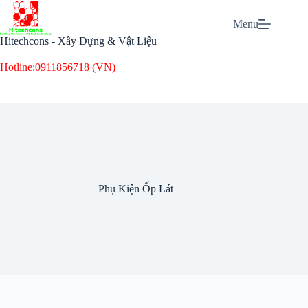
Chuyển
đến
Menu
phần
Hitechcons - Xây Dựng & Vật Liệu
nội
dung
Hotline:
0911856718 (VN)
Phụ Kiện Ốp Lát