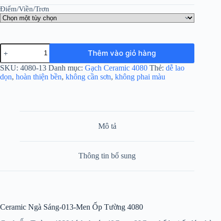
Điểm/Viền/Trơn
Ceramic
Thêm vào giỏ hàng
Ngà
Sáng-
SKU:
4080-13
Danh mục:
Gạch Ceramic 4080
Thẻ:
dễ lao
013-
dọn
,
hoàn thiện bền
,
không cần sơn
,
không phai màu
Men
Ốp
Tường
4080
số
lượng
Mô tả
Thông tin bổ sung
Ceramic Ngà Sáng-013-Men Ốp Tường 4080