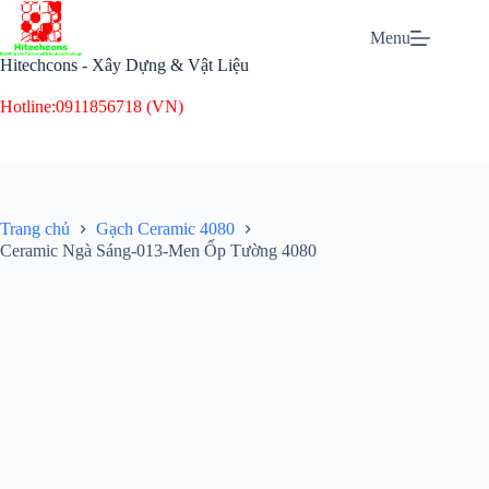
Chuyển
đến
Menu
phần
Hitechcons - Xây Dựng & Vật Liệu
nội
dung
Hotline:
0911856718 (VN)
Trang chủ
Gạch Ceramic 4080
Ceramic Ngà Sáng-013-Men Ốp Tường 4080