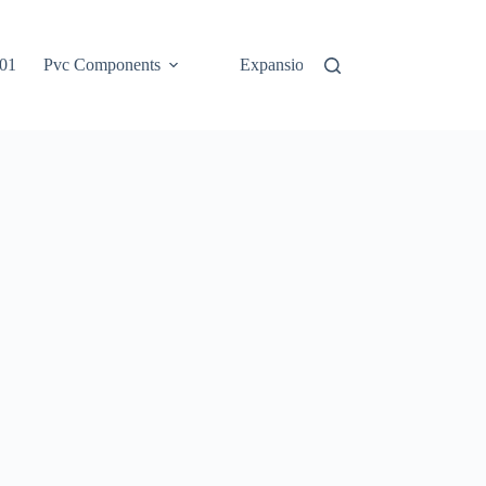
 01
Pvc Components
Expansion Joint-Glide Plate Series 