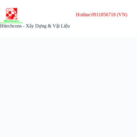
Chuyển
đến
phần
Hotline:
0911856718 (VN)
nội
dung
Hitechcons - Xây Dựng & Vật Liệu