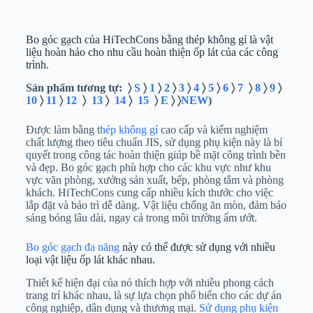
Bo góc gạch của HiTechCons bằng thép không gỉ là vật
liệu hoàn hảo cho nhu cầu hoàn thiện ốp lát của các công
trình.
Sản phẩm tương tự: 〉
S
〉
1
〉
2
〉
3
〉
4
〉
5
〉
6
〉
7
〉
8
〉
9
〉
10
〉
11
〉
12
〉
13
〉
14
〉
15
〉
E
〉 〉
NEW
)
Được làm bằng t
hép không gỉ
cao cấp và kiểm nghiệm
chất lượng theo tiêu chuẩn JIS, sử dụng phụ kiện này là bí
quyết trong công tác hoàn thiện giúp bề mặt công trình bền
và đẹp. Bo góc gạch phù hợp cho các khu vực như khu
vực văn phòng, xưởng sản xuất, bếp, phòng tắm và phòng
khách. HiTechCons cung cấp nhiều kích thước cho việc
lắp đặt và bảo trì dễ dàng. Vật liệu chống ăn mòn, đảm bảo
sáng bóng lâu dài, ngay cả trong môi trường ẩm ướt.
Bo góc gạch đa năng
này có thể được sử dụng với nhiều
loại vật liệu ốp lát khác nhau.
Thiết kế hiện đại của nó thích hợp với nhiều phong cách
trang trí khác nhau, là sự lựa chọn phổ biến cho các dự án
công nghiệp, dân dụng và thương mại.
Sử dụng phụ kiện