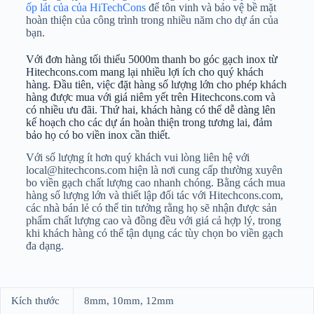
ốp lát của của HiTechCons
để tôn vinh và bảo vệ bề mặt
hoàn thiện của công trình trong nhiều năm cho dự án của
bạn.
Với đơn hàng tối thiểu 5000m thanh bo góc gạch inox từ
Hitechcons.com mang lại nhiều lợi ích cho quý khách
hàng. Đầu tiên, việc đặt hàng số lượng lớn cho phép khách
hàng được mua với giá niêm yết trên Hitechcons.com và
có nhiều ưu đãi. Thứ hai, khách hàng có thể dễ dàng lên
kế hoạch cho các dự án hoàn thiện trong tương lai, đảm
bảo họ có bo viền inox cần thiết.
Với số lượng ít hơn quý khách vui lòng liên hệ với
local@hitechcons.com hiện là nơi cung cấp thường xuyên
bo viền gạch chất lượng cao nhanh chóng. Bằng cách mua
hàng số lượng lớn và thiết lập đối tác với Hitechcons.com,
các nhà bán lẻ có thể tin tưởng rằng họ sẽ nhận được sản
phẩm chất lượng cao và đồng đều với giá cả hợp lý, trong
khi khách hàng có thể tận dụng các tùy chọn bo viền gạch
đa dạng.
Kích thước
8mm, 10mm, 12mm