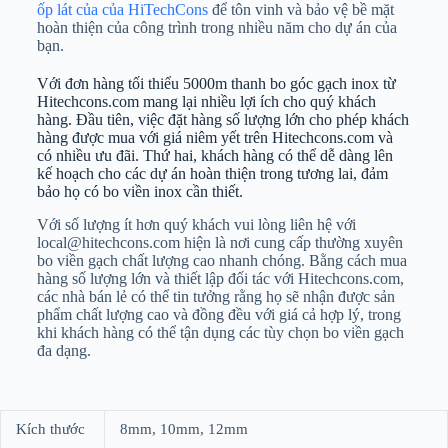
ốp lát của của HiTechCons
để tôn vinh và bảo vệ bề mặt
hoàn thiện của công trình trong nhiều năm cho dự án của
bạn.
Với đơn hàng tối thiểu 5000m thanh bo góc gạch inox từ
Hitechcons.com mang lại nhiều lợi ích cho quý khách
hàng. Đầu tiên, việc đặt hàng số lượng lớn cho phép khách
hàng được mua với giá niêm yết trên Hitechcons.com và
có nhiều ưu đãi. Thứ hai, khách hàng có thể dễ dàng lên
kế hoạch cho các dự án hoàn thiện trong tương lai, đảm
bảo họ có bo viền inox cần thiết.
Với số lượng ít hơn quý khách vui lòng liên hệ với
local@hitechcons.com hiện là nơi cung cấp thường xuyên
bo viền gạch chất lượng cao nhanh chóng. Bằng cách mua
hàng số lượng lớn và thiết lập đối tác với Hitechcons.com,
các nhà bán lẻ có thể tin tưởng rằng họ sẽ nhận được sản
phẩm chất lượng cao và đồng đều với giá cả hợp lý, trong
khi khách hàng có thể tận dụng các tùy chọn bo viền gạch
đa dạng.
Kích thước
8mm, 10mm, 12mm