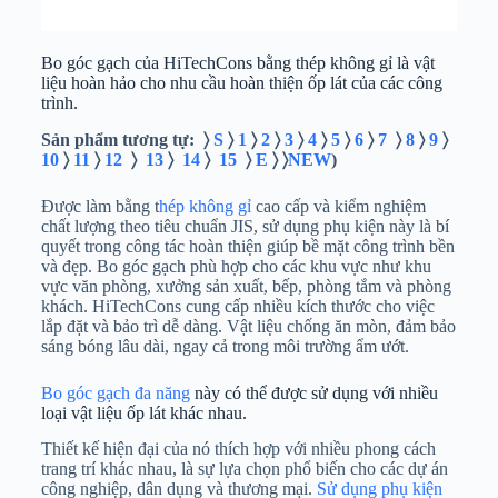
Bo góc gạch của HiTechCons bằng thép không gỉ là vật
liệu hoàn hảo cho nhu cầu hoàn thiện ốp lát của các công
trình.
Sản phẩm tương tự: 〉
S
〉
1
〉
2
〉
3
〉
4
〉
5
〉
6
〉
7
〉
8
〉
9
〉
10
〉
11
〉
12
〉
13
〉
14
〉
15
〉
E
〉 〉
NEW
)
Được làm bằng t
hép không gỉ
cao cấp và kiểm nghiệm
chất lượng theo tiêu chuẩn JIS, sử dụng phụ kiện này là bí
quyết trong công tác hoàn thiện giúp bề mặt công trình bền
và đẹp. Bo góc gạch phù hợp cho các khu vực như khu
vực văn phòng, xưởng sản xuất, bếp, phòng tắm và phòng
khách. HiTechCons cung cấp nhiều kích thước cho việc
lắp đặt và bảo trì dễ dàng. Vật liệu chống ăn mòn, đảm bảo
sáng bóng lâu dài, ngay cả trong môi trường ẩm ướt.
Bo góc gạch đa năng
này có thể được sử dụng với nhiều
loại vật liệu ốp lát khác nhau.
Thiết kế hiện đại của nó thích hợp với nhiều phong cách
trang trí khác nhau, là sự lựa chọn phổ biến cho các dự án
công nghiệp, dân dụng và thương mại.
Sử dụng phụ kiện