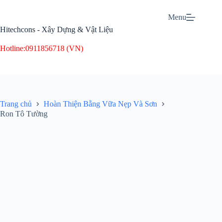
Chuyển
đến
Menu
phần
Hitechcons - Xây Dựng & Vật Liệu
nội
dung
Hotline:
0911856718 (VN)
Trang chủ
Hoàn Thiện Bằng Vữa Nẹp Và Sơn
Ron Tô Tường