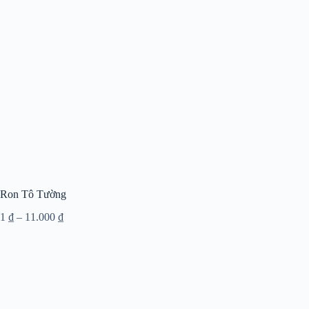
Ron Tô Tường
Khoảng
1
₫
–
11.000
₫
giá:
từ
1 ₫
đến
11.000 ₫