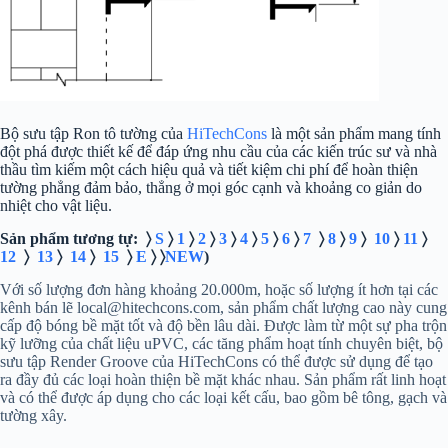
Bộ sưu tập Ron tô tường của
HiTechCons
là một sản phẩm mang tính
đột phá được thiết kế để đáp ứng nhu cầu của các kiến trúc sư và nhà
thầu tìm kiếm một cách hiệu quả và tiết kiệm chi phí để hoàn thiện
tường phẳng đảm bảo, thẳng ở mọi góc cạnh và khoảng co giản do
nhiệt cho vật liệu.
Sản phẩm tương tự: 〉
S
〉
1
〉
2
〉
3
〉
4
〉
5
〉
6
〉
7
〉
8
〉
9
〉
10
〉
11
〉
12
〉
13
〉
14
〉
15
〉
E
〉 〉
NEW
)
Với số lượng đơn hàng khoảng 20.000m, hoặc số lượng ít hơn tại các
kênh bán lẽ local@hitechcons.com, sản phẩm chất lượng cao này cung
cấp độ bóng bề mặt tốt và độ bền lâu dài. Được làm từ một sự pha trộn
kỹ lưỡng của chất liệu uPVC, các tăng phẩm hoạt tính chuyên biệt, bộ
sưu tập Render Groove của HiTechCons có thể được sử dụng để tạo
ra đầy đủ các loại hoàn thiện bề mặt khác nhau. Sản phẩm rất linh hoạt
và có thể được áp dụng cho các loại kết cấu, bao gồm bê tông, gạch và
tường xây.