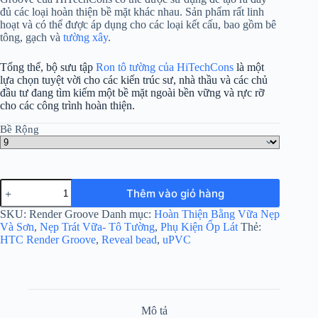
đủ các loại hoàn thiện bề mặt khác nhau. Sản phẩm rất linh
hoạt và có thể được áp dụng cho các loại kết cấu, bao gồm bê
tông, gạch và
tường xây
.
Tổng thể, bộ sưu tập
Ron tô tường của HiTechCons
là một
lựa chọn tuyệt vời cho các kiến trúc sư, nhà thầu và các chủ
đầu tư đang tìm kiếm một bề mặt ngoài bền vững và rực rỡ
cho các công trình hoàn thiện.
Bề Rộng
Ron
Thêm vào giỏ hàng
Tô
Tường
SKU:
Render Groove
Danh mục:
Hoàn Thiện Bằng Vữa Nẹp
số
Và Sơn
,
Nẹp Trát Vữa- Tô Tường
,
Phụ Kiện Ốp Lát
Thẻ:
lượng
HTC Render Groove
,
Reveal bead
,
uPVC
Mô tả