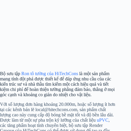
Bộ sưu tập
Ron tô tường của HiTechCons
là một sản phẩm
mang tính đột phá được thiết kế để đáp ứng nhu cầu của các
kiến trúc sư và nhà thầu tìm kiếm một cách hiệu quả và tiết
kiệm chi phí để hoàn thiện tường phẳng đảm bảo, thẳng ở mọi
góc cạnh và khoảng co giản do nhiệt cho vật liệu.
Với số lượng đơn hàng khoảng 20.000m, hoặc số lượng ít hơn
tại các kênh bán lẽ local@hitechcons.com, sản phẩm chất
lượng cao này cung cấp độ bóng bề mặt tốt và độ bền lâu dài.
Được làm từ một sự pha trộn kỹ lưỡng của chất liệu
uPVC
,
các tăng phẩm hoạt tính chuyên biệt, bộ sưu tập Render
Groove của HiTechCons có thể được sử dụng để tạo ra đầy